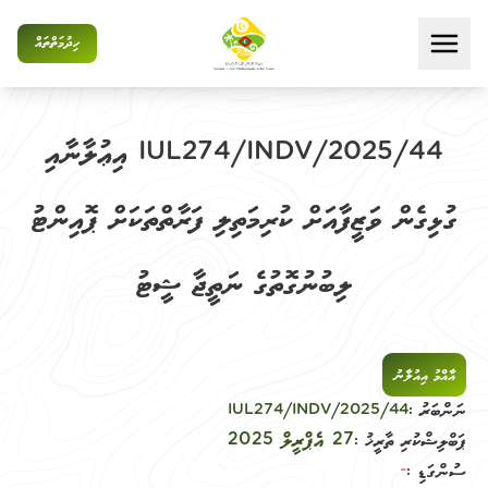
ހިދުމަތްތައް
IUL274/INDV/2025/44 އިޢުލާނާއި
ގުޅިގެން ވަޒީފާއަށް ކުރިމަތިލި ފަރާތްތަކަށް ޕޮއިންޓު
ލިބުނުގޮތުގެ ނަތީޖާ ޝީޓު
އާއްމު އިއުލާނު
ނަންބަރު :
IUL274/INDV/2025/44
27 އެޕްރީލް 2025
ޕަބްލިޝްކުރި ތާރީޚު :
-
ސުންގަޑި :