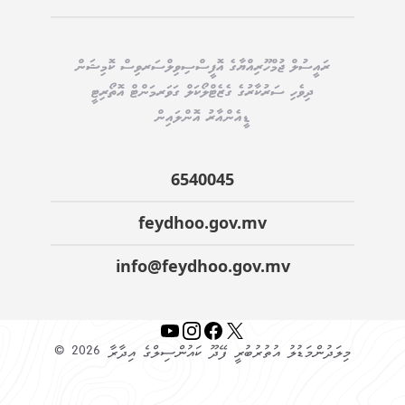
ރައީސުލް ޖުމްހޫރިއްޔާގެ އޮފީސް
ސިވިލްސަރވިސް ކޮމިޝަން
ދިވެހި ސަރުކާރުގެ ގެޒެޓް
ލޯކަލް ގަވަރމަންޓް އޮތޯރިޓީ
ޑީއެންއާރު އޮންލައިން
6540045
feydhoo.gov.mv
info@feydhoo.gov.mv
YouTube
Instagram
Facebook
X
© 2026 މިލަދުންމަޑުލު އުތުރުބުރީ ފޭދޫ ކައުންސިލްގެ އިދާރާ