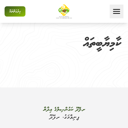
ހިދުމަތްތައް
ކާމިޔާބީތައް
ށ.ފޭދޫ ކައުންސިލްގެ އިދާރާ
ފިނިވާމަގު، ށ.ފޭދޫ