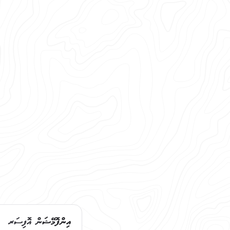
އިންފޮމޭޝަން އޮފިސަރ