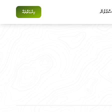
ްސް
ގުޅުން
ހިދުމަތްތައް