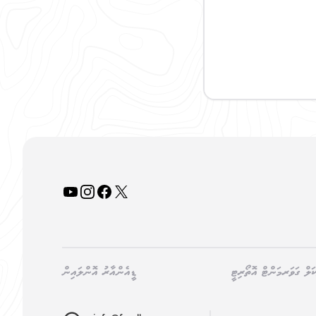
YouTube
Instagram
Facebook
X
ކަލް ގަވަރމަންޓް އޮތޯރިޓީ
ޑީއެންއާރު އޮންލައިން