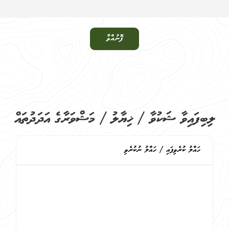
ފޮނުއްވާ
ލިބިފައިވާ ޝަކުވާ / ޚިޔާލު / މަޝްވަރާގެ އަދަދުތައް
ހައްލު ކުރެވިފައި / ހައްލު ނުކުރެވި