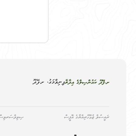
ފިނިވާމަގު، ށ.ފޭދޫ
ށ.ފޭދޫ ކައުންސިލްގެ އިދާރާ
ރައީސުލް ޖުމްހޫރިއްޔާގެ އޮފީސް
ސިވިލްސަރވިސް