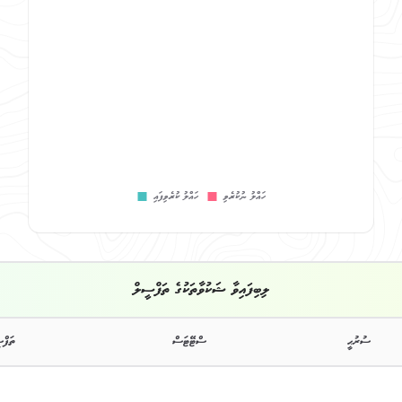
ލިބިފައިވާ ޝަކުވާތަކުގެ ތަފްސީލް
ސުރުޙީ
ސްޓޭޓަސް
ތަފްސ