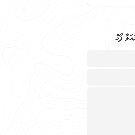
ަޅާ ފޯމް