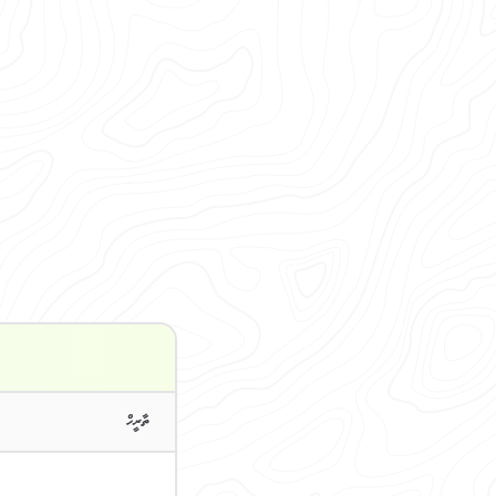
ތާރީހް