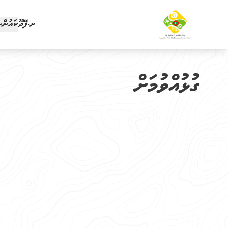
ށ.ފޭދޫ
ކައުން
ގުޅުއްވުމަށް