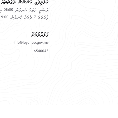
ހުޅުވިފައި ހުންނާނެ ވަގުތުތައް
ފުރަތަމަ 7 ދުވަހު ހެނދުނު 9:00 އިން މެންދުރުފަހު 13:00 އަށް
ގުޅުއްވުމަށް
info@feydhoo.gov.mv
6540045