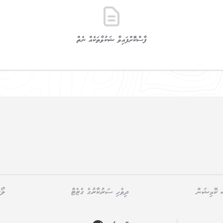
ފާސްކޮށްފައިވާ ޝަކުވާތަކެއް ނެތް
 ކޮމިޝަން
ދިވެހި ސަރުކާރުގެ ގެޒެޓް
ލޯ