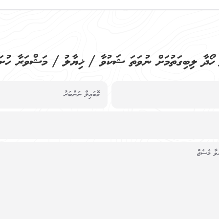
ު ހޯދާ ލިބިގަތުމަށް ނުވަތަ ޝަކުވާ / ޚިޔާލު / މަޝްވަރާ ހުށައ