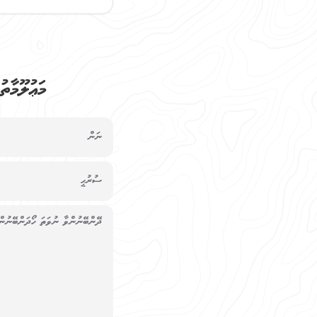
މަޢުލޫމާތ