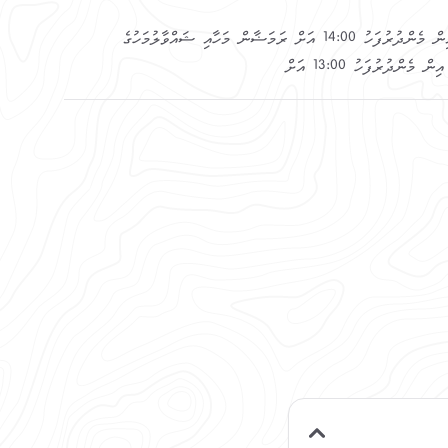
ރަސްމީ ދުވަހު ހެނދުނު 08:00 އިން މެންދުރުފަހު 14:00 އަށް ރަމަޟާން މަހާއި ޝައްވާލުމަހުގެ