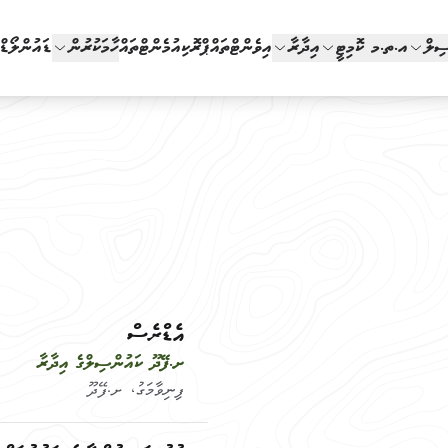
ސިލް
އ.ތ.މ ކޮމިޓީ
އިދާރާ
އިވެންޓްތައް
ޕްރޮކިއުމެންޓްތައް
ހާމަކުރުން
ޑައުންލޯޑ
އެޑްރެސް
ށ.ފޭދޫ ކައުންސިލްގެ އިދާރާ
ފިނިވާމަގު، ށ.ފޭދޫ